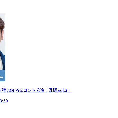
I Pro.コント公演『混頓 vol.3』
:59