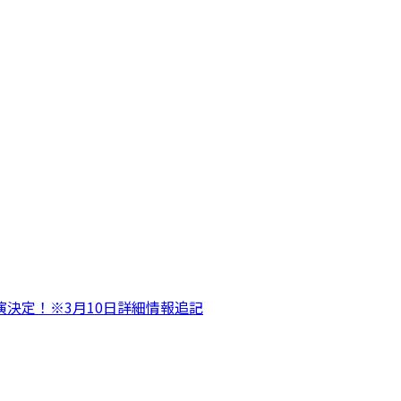
『春醒』に出演決定！※3月10日詳細情報追記