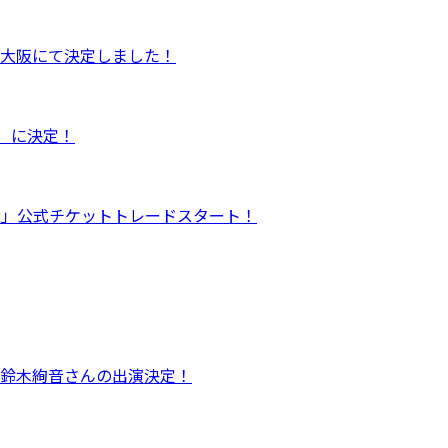
会が大阪にて決定しました！
土）に決定！
.02」公式チケットトレードスタート！
部に鈴木絢音さんの出演決定！