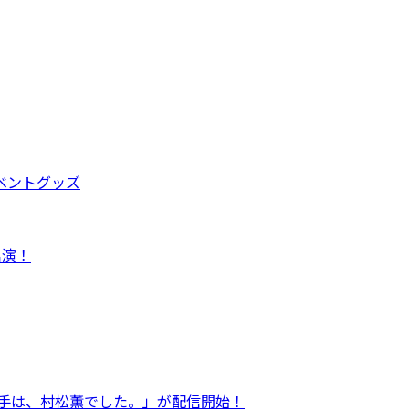
ブイベントグッズ
出演！
「お相手は、村松薫でした。」が配信開始！